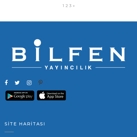
1
2
3
»
SİTE HARİTASI