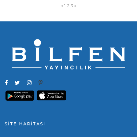
«
1
2
3
»
SİTE HARİTASI