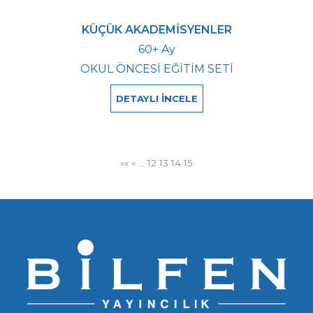
KÜÇÜK AKADEMİSYENLER
60+ Ay
OKUL ÖNCESİ EĞİTİM SETİ
DETAYLI İNCELE
««
«
…
12
13
14
15