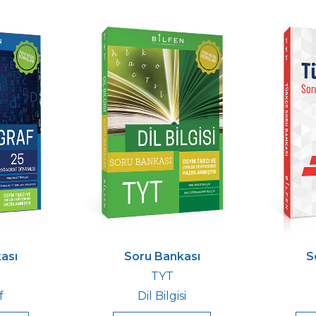
ası
Soru Bankası
S
TYT
f
Dil Bilgisi