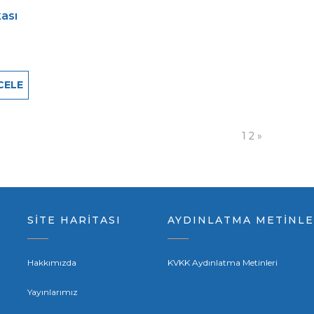
ası
CELE
1
2
»
SİTE HARİTASI
AYDINLATMA METİNLE
Hakkımızda
KVKK Aydınlatma Metinleri
Yayınlarımız