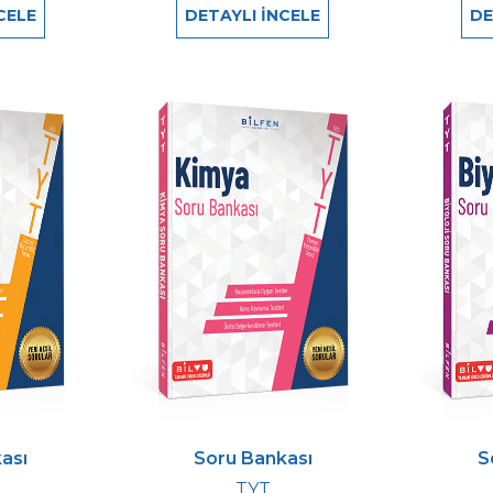
CELE
DETAYLI İNCELE
DE
ası
Soru Bankası
S
TYT