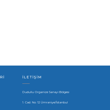
Rİ
İLETİŞİM
Dudullu Organize Sanayi Bölgesi
1. Cad. No: 12 Ümraniye/İstanbul