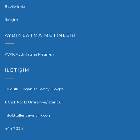
Bayilerimiz
İletişim
AYDINLATMA METİNLERİ
KVKK Aydınlatma Metinleri
İLETİŞİM
Dudullu Organize Sanayi Bölgesi
1. Cad. No: 12 Ümraniye/İstanbul
info@bilfenyayincilik.com
444 7 334