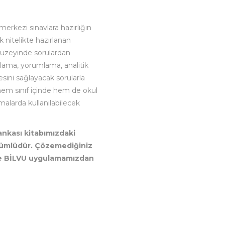
erkezi sınavlara hazırlığın
 nitelikte hazırlanan
düzeyinde sorulardan
lama, yorumlama, analitik
sini sağlayacak sorularla
 hem sınıf içinde hem de okul
şmalarda kullanılabilecek
Bankası kitabımızdaki
zümlüdür. Çözemediğiniz
ne BİLVU uygulamamızdan