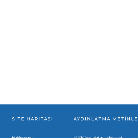
SİTE HARİTASI
AYDINLATMA METİNLE
Hakkımızda
KVKK Aydınlatma Metinleri