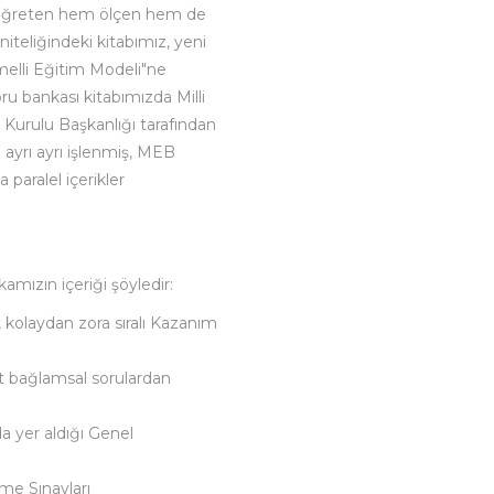
öğreten hem ölçen hem de
niteliğindeki kitabımız, yeni
melli Eğitim Modeli"ne
ru bankası kitabımızda Milli
 Kurulu Başkanlığı tarafından
i ayrı ayrı işlenmiş, MEB
 paralel içerikler
amızın içeriği şöyledir:
, kolaydan zora sıralı Kazanım
t bağlamsal sorulardan
da yer aldığı Genel
me Sınavları