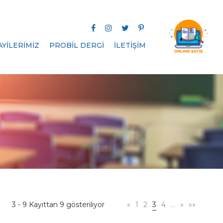
AYİLERİMİZ
PROBİL DERGİ
İLETİŞİM
3 - 9 Kayıttan 9 gösteriliyor
«
1
2
3
4
…
»
»»