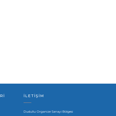
Rİ
İLETİŞİM
Dudullu Organize Sanayi Bölgesi