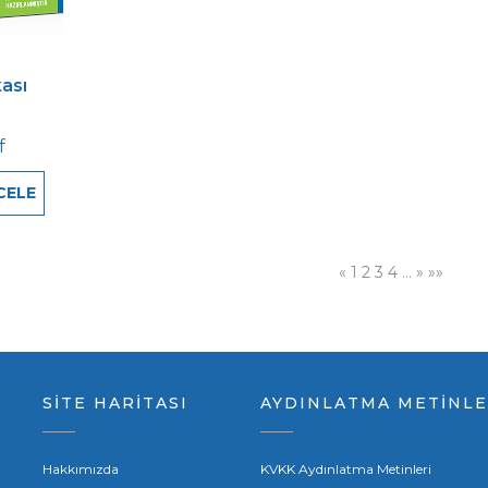
ası
f
CELE
«
1
2
3
4
…
»
»»
SİTE HARİTASI
AYDINLATMA METİNLE
Hakkımızda
KVKK Aydınlatma Metinleri