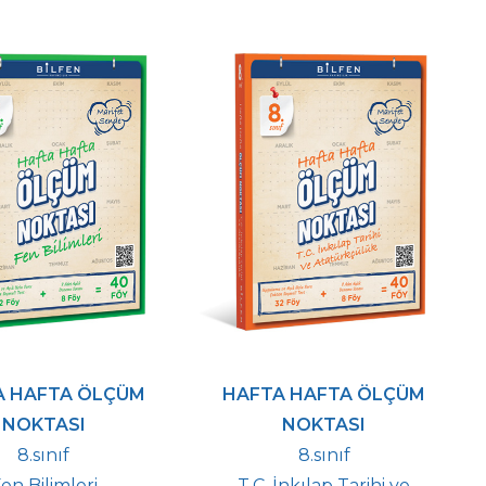
A HAFTA ÖLÇÜM
HAFTA HAFTA ÖLÇÜM
NOKTASI
NOKTASI
8.sınıf
8.sınıf
en Bilimleri
T.C. İnkılap Tarihi ve