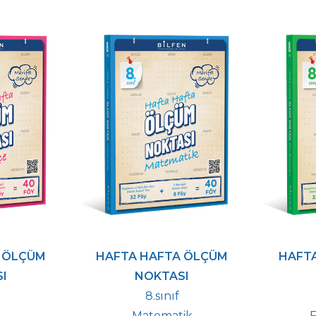
 ÖLÇÜM
HAFTA HAFTA ÖLÇÜM
HAFT
I
NOKTASI
8.sınıf
e
Matematik
F