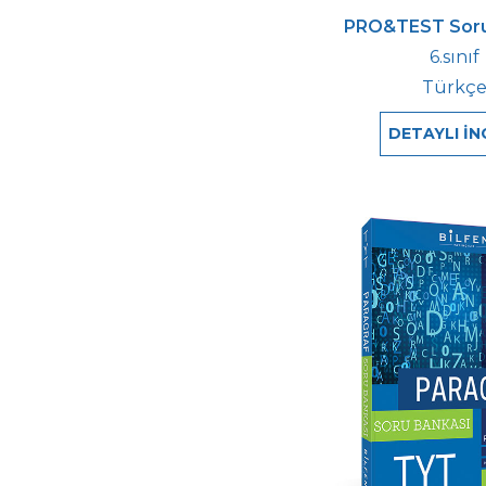
PRO&TEST Soru
6.sınıf
Türkç
DETAYLI İN