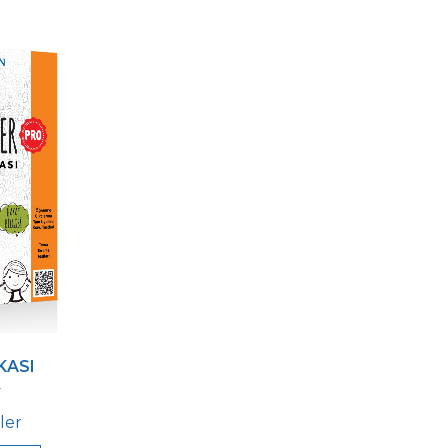
KASI
F
ler