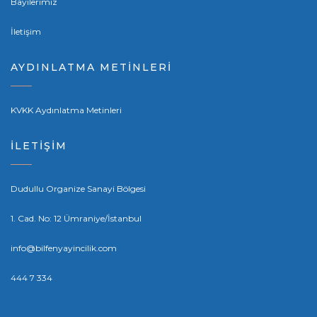
Bayilerimiz
İletişim
AYDINLATMA METİNLERİ
KVKK Aydınlatma Metinleri
İLETİŞİM
Dudullu Organize Sanayi Bölgesi
1. Cad. No: 12 Ümraniye/İstanbul
info@bilfenyayincilik.com
444 7 334