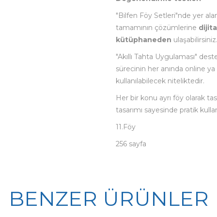
"Bilfen Föy Setleri"nde yer ala
tamamının çözümlerine
dijita
kütüphaneden
ulaşabilirsiniz
"Akıllı Tahta Uygulaması" deste
sürecinin her anında online ya 
kullanılabilecek niteliktedir.
Her bir konu ayrı föy olarak ta
tasarımı sayesinde pratik kull
11.Föy
256 sayfa
BENZER ÜRÜNLER