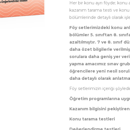
Her bir konu ayrı föyde; konu a
kazanım tarama testi ve konu
bölümlerinde detaylı olarak işl
Föy setlerimizdeki konu anla
bölümler 5. sınıftan 8. sını
azaltılmıştır. 7 ve 8. sınıf 
daha özet bilgilerle verilmiş
sorulara daha geniş yer veri
yapma amacımız sınav grubu
öğrencilere yeni nesil sorul
daha detaylı olarak anlatma
Föy setlerimizin içeriği şöyledir
Öğretim programlarına uyg
Kazanım bilgisini pekiştiren
Konu tarama testleri
Değerlendirme testleri