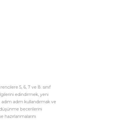
ncilere 5, 6, 7 ve 8. sınıf
lgilerini edindirmek, yeni
i adım adım kullandırmak ve
 düşünme becerilerini
ne hazırlanmalarını