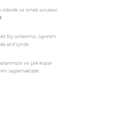
n etkinlik ve örnek soruların
l
.
kli föy setlerimiz, öğretim
da sınıf içinde
sarlanmıştır ve çek-kopar
anım sağlamaktadır.