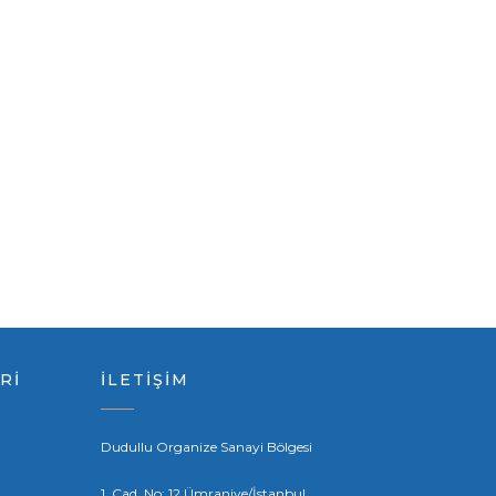
Rİ
İLETİŞİM
Dudullu Organize Sanayi Bölgesi
1. Cad. No: 12 Ümraniye/İstanbul