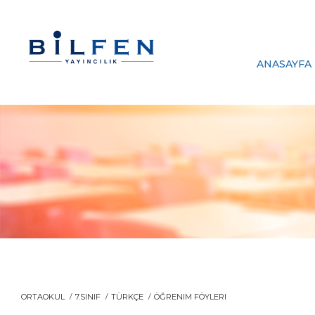
ANASAYFA
ORTAOKUL
7.SINIF
TÜRKÇE
ÖĞRENIM FÖYLERI