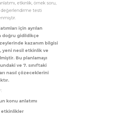
nlatımı, etkinlik, örnek soru,
 değerlendirme testi
enmiştir.
tımları için ayrılan
fa doğru gidildikçe
düzeylerinde kazanım bilgisi
, yeni nesil etkinlik ve
lmiştir. Bu planlamayı
ndaki ve 7. sınıftaki
arı nasıl çözeceklerini
ktır.
:
un konu anlatımı
 etkinlikler