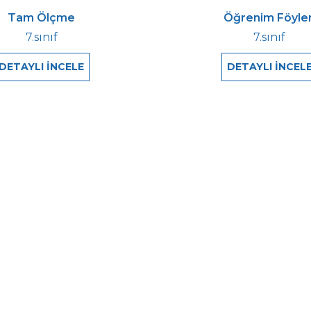
Tam Ölçme
Öğrenim Föyler
7.sınıf
7.sınıf
DETAYLI İNCELE
DETAYLI İNCEL