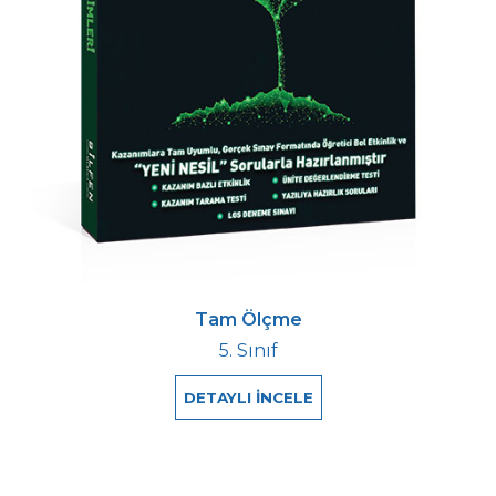
Tam Ölçme
5. Sınıf
DETAYLI İNCELE