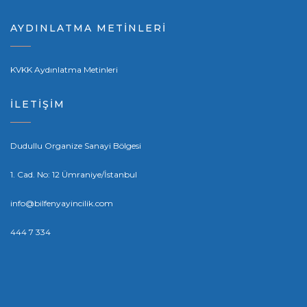
AYDINLATMA METİNLERİ
KVKK Aydınlatma Metinleri
İLETİŞİM
Dudullu Organize Sanayi Bölgesi
1. Cad. No: 12 Ümraniye/İstanbul
info@bilfenyayincilik.com
444 7 334