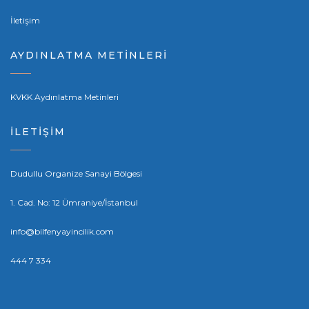
İletişim
AYDINLATMA METİNLERİ
KVKK Aydınlatma Metinleri
İLETİŞİM
Dudullu Organize Sanayi Bölgesi
1. Cad. No: 12 Ümraniye/İstanbul
info@bilfenyayincilik.com
444 7 334