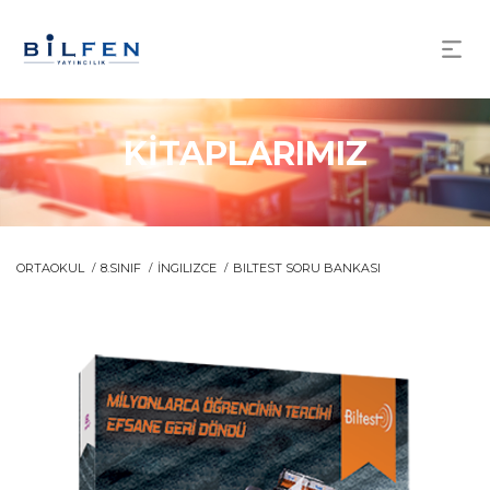
KİTAPLARIMIZ
ORTAOKUL
8.SINIF
İNGILIZCE
BILTEST SORU BANKASI