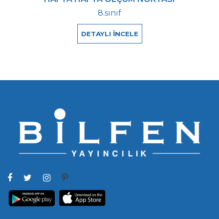
8.sınıf
DETAYLI İNCELE