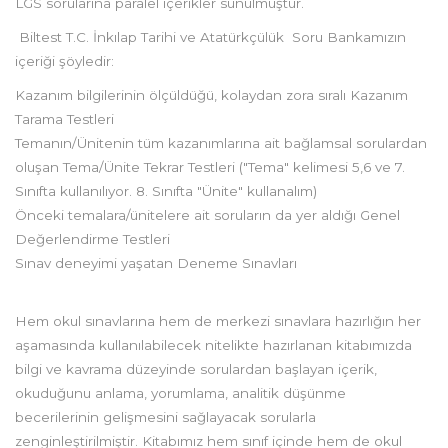
LGS sorularına paralel içerikler sunulmuştur.
Biltest T.C. İnkılap Tarihi ve Atatürkçülük Soru Bankamızın
içeriği şöyledir:
Kazanım bilgilerinin ölçüldüğü, kolaydan zora sıralı Kazanım
Tarama Testleri
Temanın/Ünitenin tüm kazanımlarına ait bağlamsal sorulardan
oluşan Tema/Ünite Tekrar Testleri ("Tema" kelimesi 5,6 ve 7.
Sınıfta kullanılıyor. 8. Sınıfta "Ünite" kullanalım)
Önceki temalara/ünitelere ait soruların da yer aldığı Genel
Değerlendirme Testleri
Sınav deneyimi yaşatan Deneme Sınavları
Hem okul sınavlarına hem de merkezi sınavlara hazırlığın her
aşamasında kullanılabilecek nitelikte hazırlanan kitabımızda
bilgi ve kavrama düzeyinde sorulardan başlayan içerik,
okuduğunu anlama, yorumlama, analitik düşünme
becerilerinin gelişmesini sağlayacak sorularla
zenginleştirilmiştir. Kitabımız hem sınıf içinde hem de okul