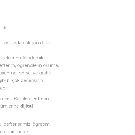
ikler
sorulardan oluşan dijital
desteklenen Akademik
efterim, öğrencilerin okuma,
üşünme, görsel ve grafik
i birçok becerisinin
edir.
 Fen Bilimleri Defterim
özümlerine
dijital
.
li defterlerimiz, öğretim
da sınıf içinde