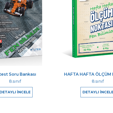
ltest Soru Bankası
HAFTA HAFTA ÖLÇÜM 
8.sınıf
8.sınıf
DETAYLI İNCELE
DETAYLI İNCEL