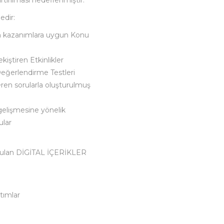
artırılması hedeflenmiştir.
edir:
n kazanımlara uygun Konu
iştiren Etkinlikler
Değerlendirme Testleri
ren sorularla oluşturulmuş
gelişmesine yönelik
ular
sunulan DİGİTAL İÇERİKLER
tımlar