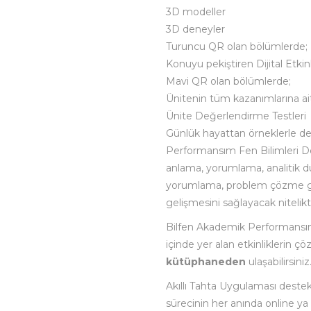
3D modeller
3D deneyler
Turuncu QR olan bölümlerde;
Konuyu pekiştiren Dijital Etkinl
Mavi QR olan bölümlerde;
Ünitenin tüm kazanımlarına ait 
Ünite Değerlendirme Testleri
Günlük hayattan örneklerle 
Performansım Fen Bilimleri D
anlama, yorumlama, analitik d
yorumlama, problem çözme gib
gelişmesini sağlayacak nitelikt
Bilfen Akademik Performansım
içinde yer alan etkinliklerin ç
kütüphaneden
ulaşabilirsiniz
Akıllı Tahta Uygulaması destek
sürecinin her anında online ya 