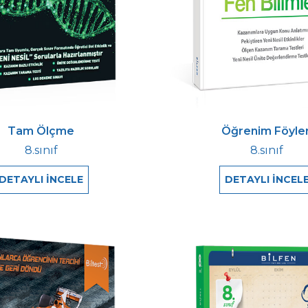
Tam Ölçme
Öğrenim Föyler
8.sınıf
8.sınıf
DETAYLI İNCELE
DETAYLI İNCEL