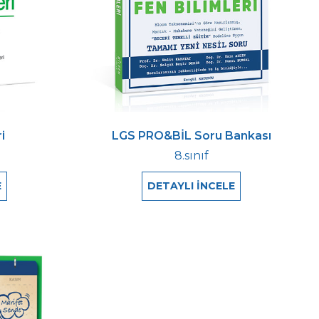
i
LGS PRO&BİL Soru Bankası
8.sınıf
E
DETAYLI İNCELE