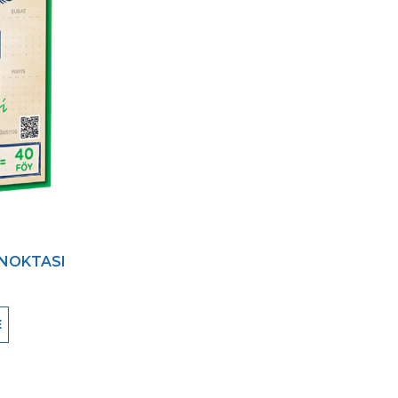
NOKTASI
E