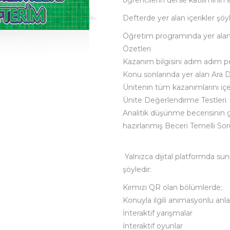
öğrencilerin derse katılımının 
Defterde yer alan içerikler şöyl
Öğretim programında yer ala
Özetleri
Kazanım bilgisini adım adım pek
Konu sonlarında yer alan Ara 
Ünitenin tüm kazanımlarını içe
Ünite Değerlendirme Testleri
Analitik düşünme becerisinin 
hazırlanmış Beceri Temelli Sor
Yalnızca dijital platformda 
şöyledir:
Kırmızı QR olan bölümlerde;
Konuyla ilgili animasyonlu anla
İnteraktif yarışmalar
İnteraktif oyunlar