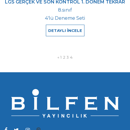
LGS GERÇEK VE SON KONTROL 1. DÖNEM TEKRAR
8.sınıf
4'lü Deneme Seti
DETAYLI İNCELE
«
1
2
3
4