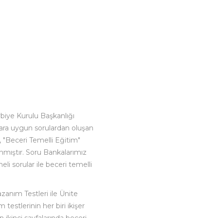
rbiye Kurulu Başkanlığı
lara uygun sorulardan oluşan
 "Beceri Temelli Eğitim"
nmıştır. Soru Bankalarımız
i sorular ile beceri temelli
zanım Testleri ile Ünite
 testlerinin her biri ikişer