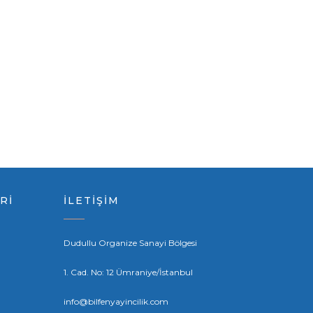
Rİ
İLETİŞİM
Dudullu Organize Sanayi Bölgesi
1. Cad. No: 12 Ümraniye/İstanbul
info@bilfenyayincilik.com