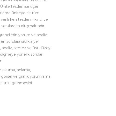
 ikinci sayfalarında beceri
 Ünite testleri ise üçer
tlerde üniteye ait tüm
verilirken testlerin ikinci ve
i sorulardan oluşmaktadır.
ğrencilerin yorum ve analiz
n sorulara sıklıkla yer
 analiz, sentez ve üst düzey
ölçmeye yönelik sorular
r.
in okuma, anlama,
 görsel ve grafik yorumlama,
isinin gelişmesini