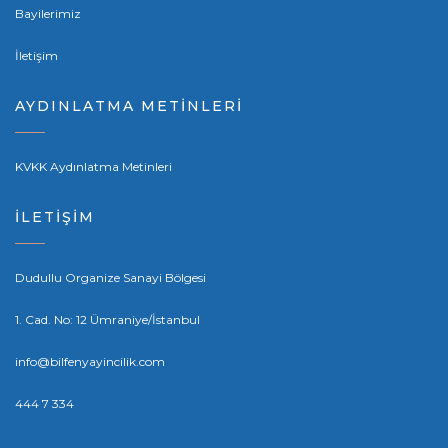
Bayilerimiz
İletişim
AYDINLATMA METİNLERİ
KVKK Aydınlatma Metinleri
İLETİŞİM
Dudullu Organize Sanayi Bölgesi
1. Cad. No: 12 Ümraniye/İstanbul
info@bilfenyayincilik.com
444 7 334