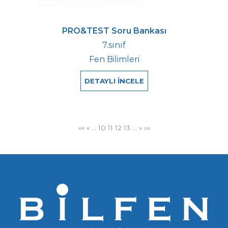
PRO&TEST Soru Bankası
7.sınıf
Fen Bilimleri
DETAYLI İNCELE
««
«
…
10
11
12
13
…
»
»»