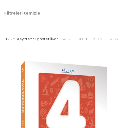
Filtreleri temizle
12 - 9 Kayıttan 9 gösteriliyor
««
«
…
10
11
12
13
…
»
»»