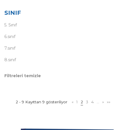
SINIF
5. Sınıf
6.sınıf
7.sınıf
8.sınıf
Filtreleri temizle
2 - 9 Kayıttan 9 gösteriliyor
«
1
2
3
4
…
»
»»