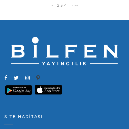
«
1
2
3
4
…
»
»»
SİTE HARİTASI