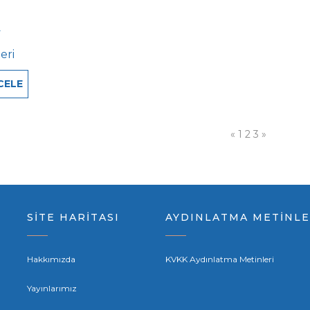
F
eri
CELE
«
1
2
3
»
SİTE HARİTASI
AYDINLATMA METİNLE
Hakkımızda
KVKK Aydınlatma Metinleri
Yayınlarımız