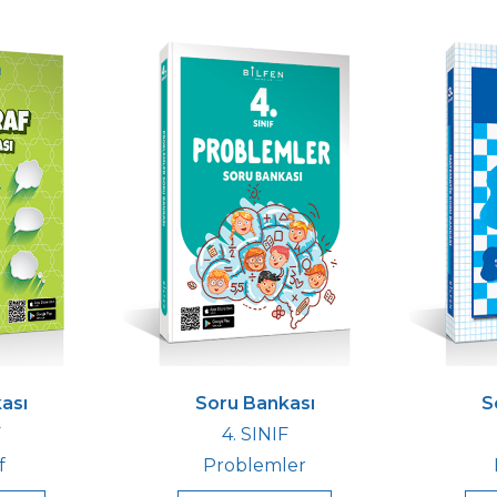
ası
Soru Bankası
S
F
4. SINIF
f
Problemler