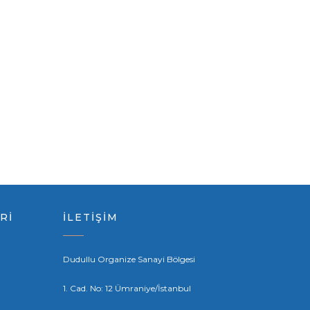
Rİ
İLETİŞİM
Dudullu Organize Sanayi Bölgesi
1. Cad. No: 12 Ümraniye/İstanbul