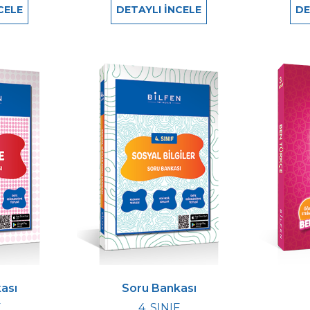
CELE
DETAYLI İNCELE
DE
ası
Soru Bankası
F
4. SINIF